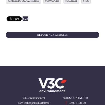
#CRISALIDE ECO-ACTIVITÉS
#CONCOURS
#LAURÉAT
#V3C
RETOUR AUX ARTICLES
V3C environnement
NOUS CONTACTER
Parc Technopolitain Atalante
T
02 99 81 31 29