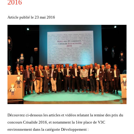
2016
WASTEDMS
WASTEQUIP
NOS SERVICES
Article publié le 23 mai 2016
MAINTENANCE
INSTALLATION
LIVRAISON
NOS RÉALISATIONS
WASTEBOX
WASTEAIR
WASTEBIO
WASTEBIN
WASTEOIL
WASTECAP
WASTEDMS
WASTEQUIP
NOS ACTUALITÉS
NOS RÉFÉRENCES
NOUS CONTACTER
RECRUTEMENT
ESPACE CLIENT
Découvrez ci-dessous les articles et vidéos relatant la remise des prix du
concours Crisalide 2016, et notamment la 1ère place de V3C
environnement dans la catégorie Développement :