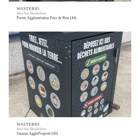
WASTEBIO
Abri-bac Biodéchets
Pornic Agglomération Pays de Retz (44)
WASTEBIO
Abri-bac Biodéchets
Saumur AggloPropreté (49)