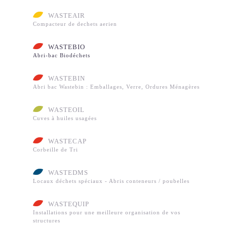
WASTEDMS
WASTEQUIP
WASTEAIR
NOS SERVICES
Compacteur de dechets aerien
MAINTENANCE
INSTALLATION
LIVRAISON
WASTEBIO
NOS RÉALISATIONS
Abri-bac Biodéchets
WASTEBOX
WASTEAIR
WASTEBIO
WASTEBIN
WASTEBIN
Abri bac Wastebin : Emballages, Verre, Ordures Ménagères
WASTEOIL
WASTECAP
WASTEDMS
WASTEOIL
WASTEQUIP
Cuves à huiles usagées
NOS ACTUALITÉS
NOS RÉFÉRENCES
WASTECAP
NOUS CONTACTER
Corbeille de Tri
RECRUTEMENT
WASTEDMS
ESPACE CLIENT
Locaux déchets spéciaux - Abris conteneurs / poubelles
WASTEQUIP
Installations pour une meilleure organisation de vos
structures