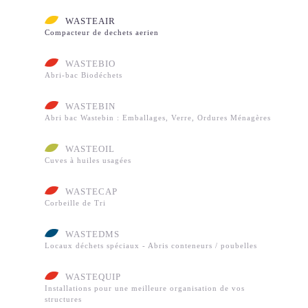
WASTEDMS
WASTEQUIP
WASTEAIR
NOS SERVICES
Compacteur de dechets aerien
MAINTENANCE
INSTALLATION
LIVRAISON
WASTEBIO
NOS RÉALISATIONS
Abri-bac Biodéchets
WASTEBOX
WASTEAIR
WASTEBIO
WASTEBIN
WASTEBIN
Abri bac Wastebin : Emballages, Verre, Ordures Ménagères
WASTEOIL
WASTECAP
WASTEDMS
WASTEOIL
WASTEQUIP
Cuves à huiles usagées
NOS ACTUALITÉS
NOS RÉFÉRENCES
WASTECAP
NOUS CONTACTER
Corbeille de Tri
RECRUTEMENT
WASTEDMS
ESPACE CLIENT
Locaux déchets spéciaux - Abris conteneurs / poubelles
WASTEQUIP
Installations pour une meilleure organisation de vos
structures