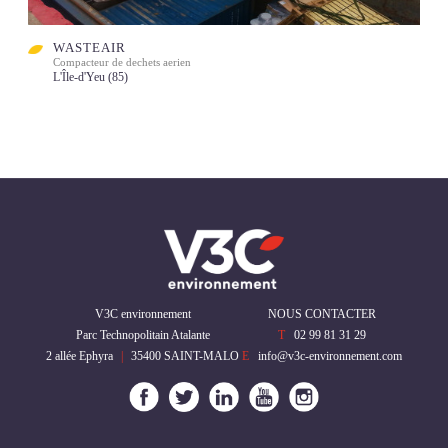
WASTEAIR
Compacteur de dechets aerien
L'Île-d'Yeu (85)
V3C environnement
NOUS CONTACTER
Parc Technopolitain Atalante
T
02 99 81 31 29
2 allée Ephyra
|
35400
SAINT-MALO
E
info@v3c-environnement.com