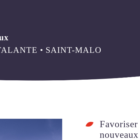
WASTEAIR
INSTALLATION
WASTEBIO
LIVRAISON
WASTEBIN
WASTEOIL
WASTECAP
ESPACE CLIENT
WASTEDMS
WASTEQUIP
aux
TALANTE • SAINT-MALO
NOS RÉFÉRENCES
NOUS CONTACTE
Favoriser
nouveaux 