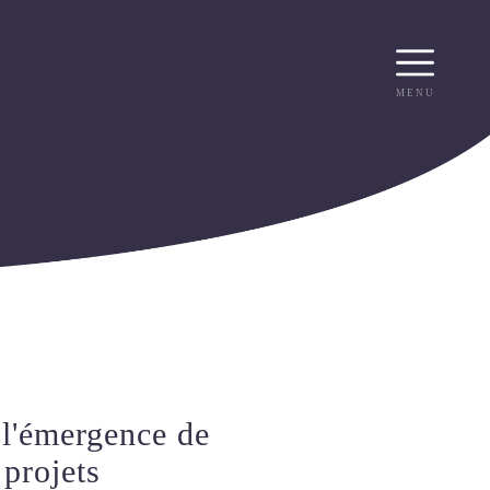
WASTEAIR
WASTEBIO
WASTEBIN
WASTEOIL
WASTECAP
ACCUEIL
WASTEDMS
MENU
WASTEQUIP
R
RECRUTEMENT
 l'émergence de
projets