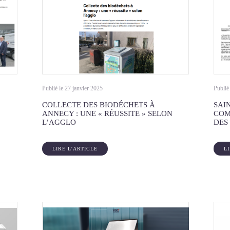
Publié le 27 janvier 2025
Publié
COLLECTE DES BIODÉCHETS À
SAI
ANNECY : UNE « RÉUSSITE » SELON
COM
L’AGGLO
DES
LIRE L'ARTICLE
L