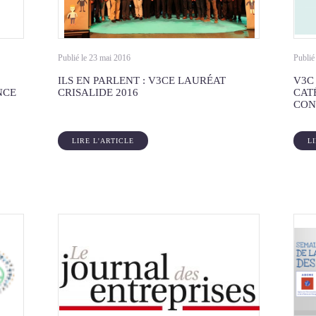
Publié le 23 mai 2016
Publié
ILS EN PARLENT : V3CE LAURÉAT
V3C
NCE
CRISALIDE 2016
CAT
CON
LIRE L'ARTICLE
L