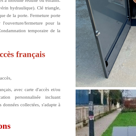
s à mobilité réduite ou enfants.
vérin hydraulique
).
Clé triangle,
que
de la porte. Fermeture
porte
r l'ouverture/fermeture pour la
Condamnation temporaire
de la
ccès français
'accès
,
ançais
, avec carte d'accès et/ou
ation personnalisée incluant
s données collectées, s'adapte à
ons