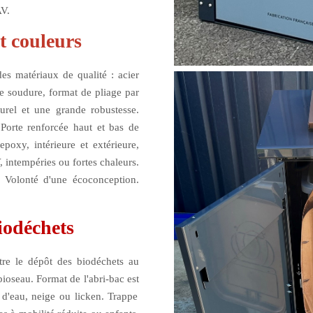
AV.
t couleurs
es matériaux de qualité :
acier
e soudure
, format de pliage par
urel et une grande robustesse.
.
Porte renforcée
haut et bas de
epoxy, intérieure et extérieure,
V, intempéries ou fortes chaleurs.
 Volonté d'une
écoconception
.
iodéchets
tre le dépôt des biodéchets au
ioseau. Format de l'abri-bac est
n d'eau, neige ou licken.
Trappe