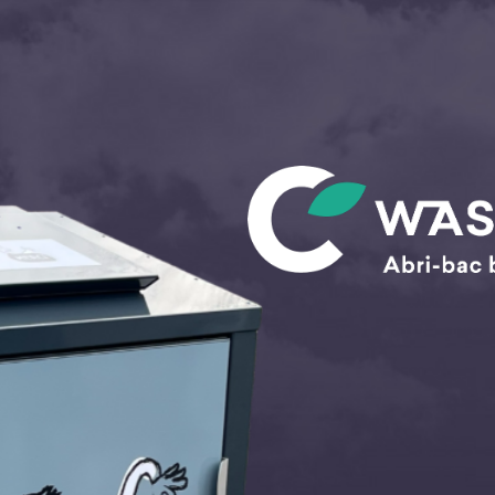
WASTEAIR
INSTALLATION
WASTEBIO
LIVRAISON
WASTEBIN
WASTEOIL
WASTECAP
ESPACE CLIENT
WASTEDMS
WASTEQUIP
NOS RÉFÉRENCES
NOUS CONTACTE