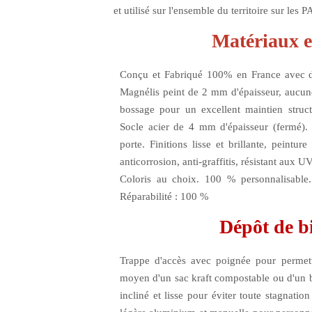
et utilisé sur l'ensemble du territoire sur les P
Matériaux e
Conçu et Fabriqué 100% en France
avec d
Magnélis
peint de
2 mm
d'épaisseur,
aucun
bossage pour un excellent maintien struct
Socle
acier de
4 mm
d'épaisseur (fermé)
porte. Finitions
lisse et brillante
, peinture 
anticorrosion, anti-graffitis, résistant aux U
Coloris au choix
. 100 % personnalisable.
Réparabilité : 100 %
Dépôt de b
Trappe d'accès
avec
poignée
pour permet
moyen d'un sac kraft compostable ou d'un b
incliné et lisse
pour éviter toute stagnatio