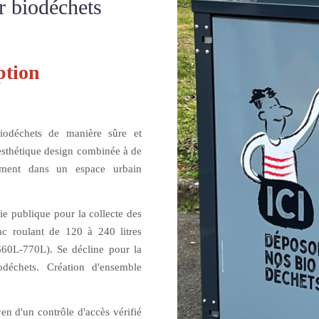
 biodéchets
ption
iodéchets de manière sûre et
esthétique
design combinée à de
cilement dans un
espace urbain
e publique pour la collecte des
ac roulant de 120 à 240 litres
660L-770L
). Se décline pour la
déchets
. Création d'
ensemble
n d'un contrôle d'accès vérifié