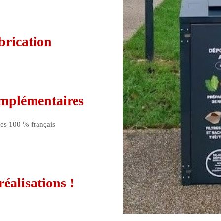
brication
mplémentaires
lles 100 % français
éalisations !