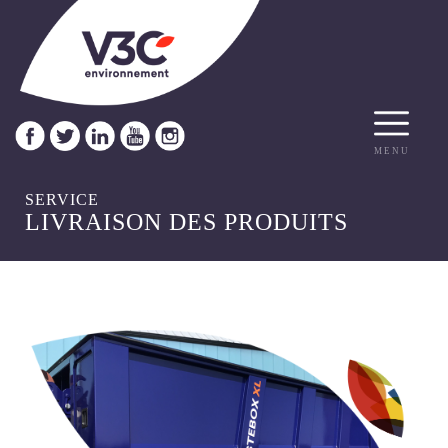
MENU
SERVICE
LIVRAISON DES PRODUITS
ACCUEIL
QUI SOMMES NOUS ?
PRÉSENTATION
NOTRE ÉQUIPE
NOS VALEURS
NOS LOCAUX
NOS PRODUITS
WASTEBOX
WASTEAIR
WASTEBIO
WASTEBIN
WASTEOIL
WASTECAP