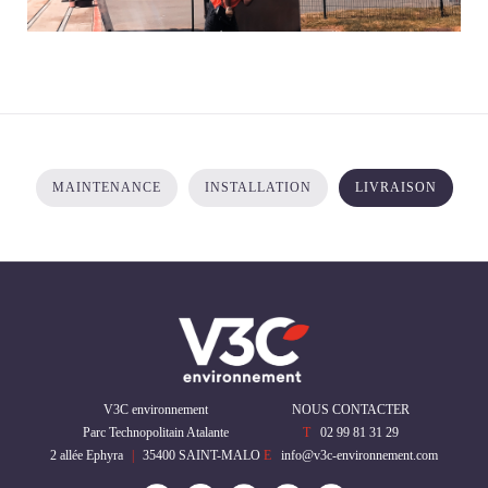
MAINTENANCE
INSTALLATION
LIVRAISON
V3C environnement
NOUS CONTACTER
Parc Technopolitain Atalante
T
02 99 81 31 29
2 allée Ephyra
|
35400
SAINT-MALO
E
info@v3c-environnement.com