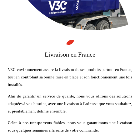
WASTEDMS
WASTEQUIP
NOS SERVICES
MAINTENANCE
INSTALLATION
LIVRAISON
NOS RÉALISATIONS
WASTEBOX
WASTEAIR
WASTEBIO
WASTEBIN
Livraison en France
WASTEOIL
WASTECAP
WASTEDMS
V3C environnement assure la livraison de ses produits partout en France,
WASTEQUIP
NOS ACTUALITÉS
tout en contrôlant sa bonne mise en place et son fonctionnement une fois
NOS RÉFÉRENCES
installés.
NOUS CONTACTER
Afin de garantir un service de qualité, nous vous offrons des solutions
RECRUTEMENT
adaptées à vos besoins, avec une livraison à l’adresse que vous souhaitez,
ESPACE CLIENT
et préalablement définie ensemble.
Grâce à nos transporteurs fiables, nous vous garantissons une livraison
sous quelques semaines à la suite de votre commande.