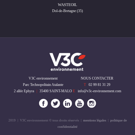
WASTEOIL
Dol-de-Bretagne (35)
V3C environnement
NOUS CONTACTER
Parc Technopolitain Atalante
T
02 99 81 31 29
2 allée Ephyra
|
35400
SAINT-MALO
E
info@v3c-environnement.com
2019 | V3C environnement © tous droits réservés |
mentions légales
|
politique de
confidentialité