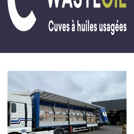
WASTEDMS
WASTEQUIP
NOS SERVICES
MAINTENANCE
INSTALLATION
LIVRAISON
NOS RÉALISATIONS
WASTEBOX
WASTEAIR
WASTEBIO
WASTEBIN
WASTEOIL
WASTECAP
WASTEDMS
WASTEQUIP
NOS ACTUALITÉS
NOS RÉFÉRENCES
NOUS CONTACTER
RECRUTEMENT
ESPACE CLIENT