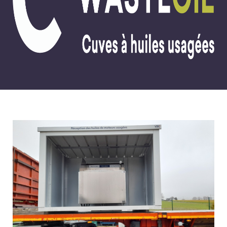
WASTEDMS
WASTEQUIP
NOS SERVICES
MAINTENANCE
INSTALLATION
LIVRAISON
NOS RÉALISATIONS
WASTEBOX
WASTEAIR
WASTEBIO
WASTEBIN
WASTEOIL
WASTECAP
WASTEDMS
WASTEQUIP
NOS ACTUALITÉS
NOS RÉFÉRENCES
NOUS CONTACTER
RECRUTEMENT
ESPACE CLIENT