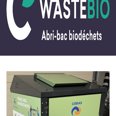
WASTEDMS
WASTEQUIP
NOS SERVICES
MAINTENANCE
INSTALLATION
LIVRAISON
NOS RÉALISATIONS
WASTEBOX
WASTEAIR
WASTEBIO
WASTEBIN
WASTEOIL
WASTECAP
WASTEDMS
WASTEQUIP
NOS ACTUALITÉS
NOS RÉFÉRENCES
NOUS CONTACTER
RECRUTEMENT
ESPACE CLIENT