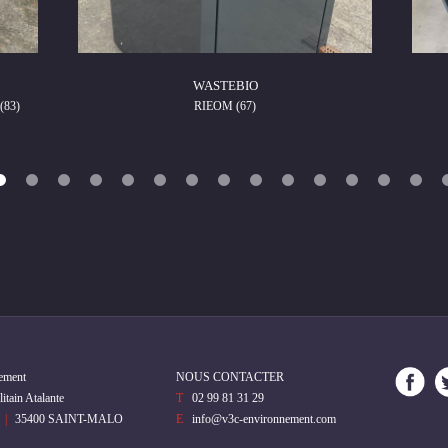
WASTEBIO
(83)
RIEOM (67)
ement
NOUS CONTACTER
itain Atalante
T
02 99 81 31 29
|
35400
SAINT-MALO
E
info@v3c-environnement.com