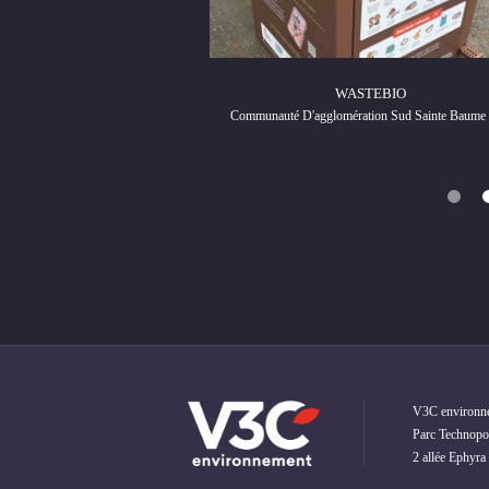
TEBIO
WASTEBIO
 Loire (44)
Communauté D'agglomération Sud Sainte Baume 
V3C environn
Parc Technopol
2 allée Ephyra