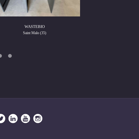
WASTEBIO
WAST
Saint Malo (35)
Smictom Valc