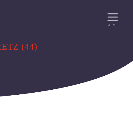
WASTEAIR
WASTEBIO
WASTEBIN
WASTEOIL
WASTECAP
ACCUEIL
WASTEDMS
MENU
WASTEQUIP
TZ (44)
R
RECRUTEMENT