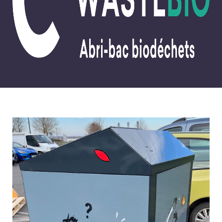
WASTEDMS
WASTEQUIP
NOS SERVICES
MAINTENANCE
INSTALLATION
LIVRAISON
NOS RÉALISATIONS
WASTEBOX
WASTEAIR
WASTEBIO
WASTEBIN
WASTEOIL
WASTECAP
WASTEDMS
WASTEQUIP
NOS ACTUALITÉS
NOS RÉFÉRENCES
NOUS CONTACTER
RECRUTEMENT
ESPACE CLIENT