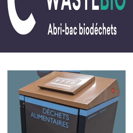
WASTEDMS
WASTEQUIP
NOS SERVICES
MAINTENANCE
INSTALLATION
LIVRAISON
NOS RÉALISATIONS
WASTEBOX
WASTEAIR
WASTEBIO
WASTEBIN
WASTEOIL
WASTECAP
WASTEDMS
WASTEQUIP
NOS ACTUALITÉS
NOS RÉFÉRENCES
NOUS CONTACTER
RECRUTEMENT
ESPACE CLIENT